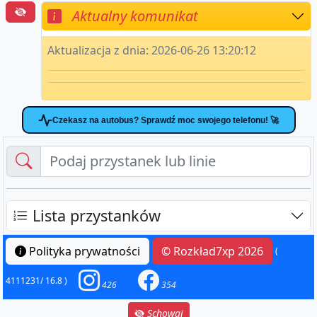
Aktualny komunikat
Aktualizacja z dnia: 2026-06-26 13:20:12
Czekasz na autobus? Sprawdź moc swojego telefonu! 🚀
Lista przystanków
Polityka prywatności
© Rozkład7xp 2026
(
4111231/ 16.8 )
426
354
Schowaj