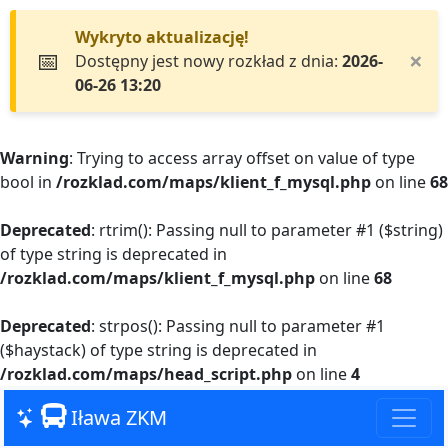
Wykryto aktualizację!
📅
×
Dostępny jest nowy rozkład z dnia:
2026-
06-26 13:20
Warning
: Trying to access array offset on value of type
bool in
/rozklad.com/maps/klient_f_mysql.php
on line
68
Deprecated
: rtrim(): Passing null to parameter #1 ($string)
of type string is deprecated in
/rozklad.com/maps/klient_f_mysql.php
on line
68
Deprecated
: strpos(): Passing null to parameter #1
($haystack) of type string is deprecated in
/rozklad.com/maps/head_script.php
on line
4
Iława ZKM